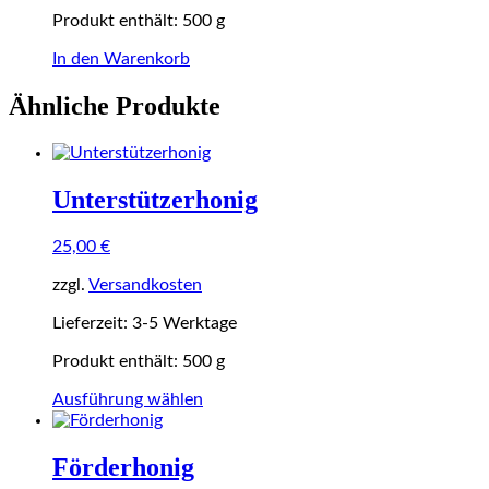
Produkt enthält: 500
g
In den Warenkorb
Ähnliche Produkte
Unterstützerhonig
25,00
€
zzgl.
Versandkosten
Lieferzeit:
3-5 Werktage
Produkt enthält: 500
g
Dieses
Ausführung wählen
Produkt
weist
mehrere
Förderhonig
Varianten