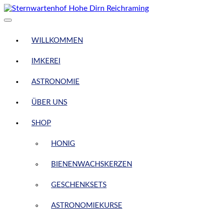
Skip
to
content
WILLKOMMEN
IMKEREI
ASTRONOMIE
ÜBER UNS
SHOP
HONIG
BIENENWACHSKERZEN
GESCHENKSETS
ASTRONOMIEKURSE