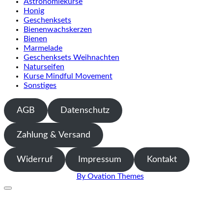
Astronomiekurse
auf.
Honig
Die
Geschenksets
Optionen
Bienenwachskerzen
können
Bienen
auf
Marmelade
der
Geschenksets Weihnachten
Produktseite
Naturseifen
gewählt
Kurse Mindful Movement
werden
Sonstiges
AGB
Datenschutz
Zahlung & Versand
Widerruf
Impressum
Kontakt
By Ovation Themes