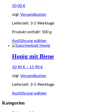
auf.
50,00
€
Die
Optionen
zzgl.
Versandkosten
können
auf
Lieferzeit:
3-5 Werktage
der
Produktseite
Produkt enthält: 500
g
gewählt
Dieses
Ausführung wählen
werden
Produkt
weist
mehrere
Honig mit Biene
Varianten
auf.
10,90
€
–
11,90
€
Die
Optionen
zzgl.
Versandkosten
können
auf
Lieferzeit:
3-5 Werktage
der
Produktseite
Dieses
Ausführung wählen
gewählt
Produkt
werden
Kategorien
weist
mehrere
Varianten