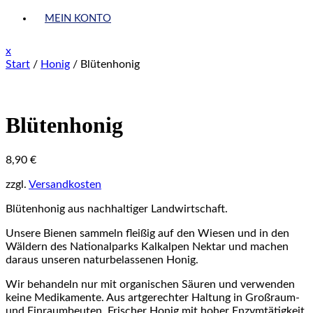
MEIN KONTO
Close
x
Menu
Start
/
Honig
/ Blütenhonig
Blütenhonig
8,90
€
zzgl.
Versandkosten
Blütenhonig aus nachhaltiger Landwirtschaft.
Unsere Bienen sammeln fleißig auf den Wiesen und in den
Wäldern des Nationalparks Kalkalpen Nektar und machen
daraus unseren naturbelassenen Honig.
Wir behandeln nur mit organischen Säuren und verwenden
keine Medikamente. Aus artgerechter Haltung in Großraum-
und Einraumbeuten. Frischer Honig mit hoher Enzymtätigkeit,