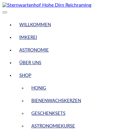
Skip
to
content
WILLKOMMEN
IMKEREI
ASTRONOMIE
ÜBER UNS
SHOP
HONIG
BIENENWACHSKERZEN
GESCHENKSETS
ASTRONOMIEKURSE