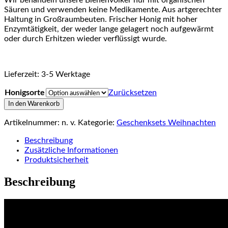
Säuren und verwenden keine Medikamente. Aus artgerechter
Haltung in Großraumbeuten. Frischer Honig mit hoher
Enzymtätigkeit, der weder lange gelagert noch aufgewärmt
oder durch Erhitzen wieder verflüssigt wurde.
Lieferzeit:
3-5 Werktage
Honigsorte
Zurücksetzen
2x
In den Warenkorb
Honig
im
Artikelnummer:
n. v.
Kategorie:
Geschenksets Weihnachten
roten
Beschreibung
Leinen-
Zusätzliche Informationen
Säckchen
Produktsicherheit
mit
Schneemann
Beschreibung
Menge