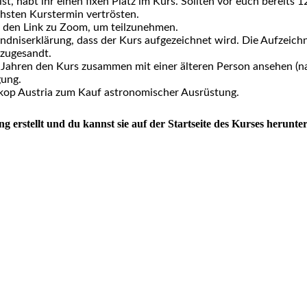
st, habt ihr einen fixen Platz im Kurs. Sollten vor euch bereit
chsten Kurstermin vertrösten.
il den Link zu Zoom, um teilzunehmen.
ndniserklärung, dass der Kurs aufgezeichnet wird. Die Aufzeich
 zugesandt.
 Jahren den Kurs zusammen mit einer älteren Person ansehen (nat
gung.
eskop Austria zum Kauf astronomischer Ausrüstung.
erstellt und du kannst sie auf der Startseite des Kurses herunte