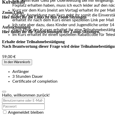
Erst wenn euer Geld per Überweisung bei mir eingelangt i
Kursinhalt
Fixplatz erhalten haben, muss ich euch leider auf den nä
Kurz vor dem Kurs (meist am Vortag) erhaltet ihr per Ma
Zoom-Links
Mit der Anmeldung zum Kurs gebt ihr somit die Einverstä
Hier findet ihr die Links zu den Zoom-Sitzungen
erhaltet ihr nach dem Kurs einen speziellen Link per Mail
Ich rate aber dazu, dass Kinder und Jugendliche unter 14
Aufzeichnungen
Nach Ende des Kurses erhaltet ihr eine Teilnahmebestäti
Hier findet ihr die Aufzeichnungen der Zoom-Sitzungen.
Im Kurs erhaltet ihr einen speziellen Rabattcode für Tel
Erhalte deine Teilnahmebestätigung
Nach Beantwortung dieser Frage wird deine Teilnahmebestätigung 
59,00
€
In den Warenkorb
Anfänger
3
Stunden
Dauer
Certificate of completion
Hallo, willkommen zurück!
Angemeldet bleiben