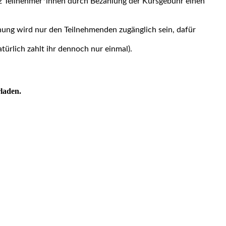
s 12 Teilnehmer*innen durch Bezahlung der Kursgebühr einen
nung wird nur den Teilnehmenden zugänglich sein, dafür
ürlich zahlt ihr dennoch nur einmal).
rladen.